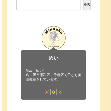
検索
めい
May（めい）
名古屋市昭和区、千種区で子ども英
語教室をしています。